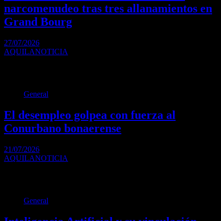
narcomenudeo tras tres allanamientos en
Grand Bourg
27/07/2026
AQUILANOTICIA
La investigación permitió desarticular una organización que
comercializaba cocaína en los barrios Estudiantes y Bella Flor.…
General
El desempleo golpea con fuerza al
Conurbano bonaerense
21/07/2026
AQUILANOTICIA
Un informe del INDEC reveló que los partidos del Gran Buenos
Aires registran una tasa de…
General