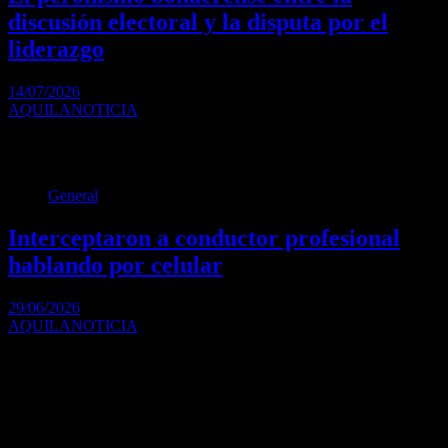
discusión electoral y la disputa por el
liderazgo
14/07/2026
AQUILANOTICIA
Mientras Axel Kicillof busca ordenar la interna y mantener el foco
en la gestión, distintos sectores…
General
Interceptaron a conductor profesional
hablando por celular
29/06/2026
AQUILANOTICIA
Fiscalizadoras del Ministerio de Transporte, comandado por Martín
Marinucci, intervinieron de forma inmediata ante la imprudencia…
Paginación de entradas