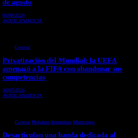
de agosto
01/08/2026
AQUILANOTICIA
Agosto comenzó con una nueva ronda de aumentos en servicios,
transporte y gastos esenciales que volverán a presionar sobre…
General
Privatización del Mundial: la UEFA
amenazó a la FIFA con abandonar sus
competencias
30/07/2026
AQUILANOTICIA
La UEFA y sus 55 federaciones miembro lanzaron un duro
comunicado contra la FIFA en rechazo…
General
Malvinas Argentinas
Municipios
Desarticulan una banda dedicada al