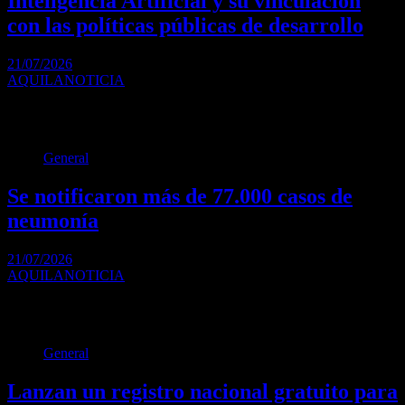
Inteligencia Artificial y su vinculación
con las políticas públicas de desarrollo
21/07/2026
AQUILANOTICIA
Se realizó en la Universidad Nacional de Quilmes la jornada “El uso
de la inteligencia artificial…
General
Se notificaron más de 77.000 casos de
neumonía
21/07/2026
AQUILANOTICIA
Al menos 77.008 casos de neumonía y 56.299 casos de bronquiolitis
en menores de dos años…
General
Lanzan un registro nacional gratuito para