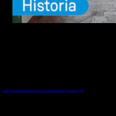
EQUIPO
Fundador :
Luís A. Molina
Dirección :
José A. Valencia
Co-Dirección :
Carla A. Valencia
Administrador :
Lautaro N. Valencia
Contacto vía mail:
info@aquilanoticia.com
aquilanoticia@gmail.com
BUSCADOR POR FECHA
agosto 2026