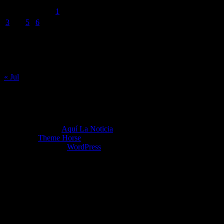
L
M
X
J
V
S
D
1
2
3
4
5
6
7
8
9
10
11
12
13
14
15
16
17
18
19
20
21
22
23
24
25
26
27
28
29
30
31
« Jul
Copyright ©2026
Aquí La Noticia
Tema por:
Theme Horse
Funciona gracias a:
WordPress