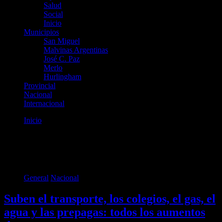
Salud
Social
Inicio
Municipios
San Miguel
Malvinas Argentinas
José C. Paz
Merlo
Hurlingham
Provincial
Nacional
Internacional
Inicio
General
Categoría:
General
General
Nacional
Suben el transporte, los colegios, el gas, el
agua y las prepagas: todos los aumentos