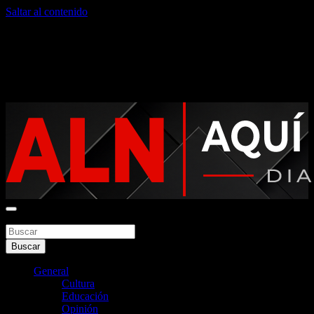
Saltar al contenido
domingo, agosto 9, 2026
Noticias argentinas las 24hs
Buscar
Aquí La Noticia
Buscar
General
Cultura
Educación
Opinión