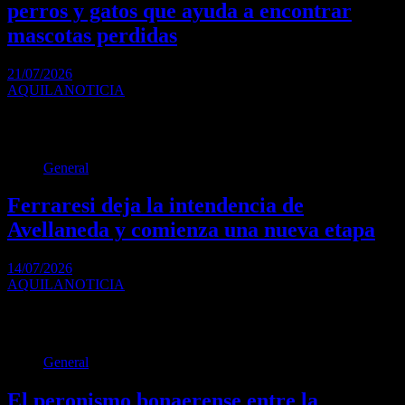
perros y gatos que ayuda a encontrar
mascotas perdidas
21/07/2026
AQUILANOTICIA
La plataforma permite crear una ficha digital con los datos del
animal y publicar alertas en…
General
Ferraresi deja la intendencia de
Avellaneda y comienza una nueva etapa
14/07/2026
AQUILANOTICIA
Magdalena Sierra asumió formalmente al frente del municipio y
aseguró que dará continuidad al modelo de…
General
El peronismo bonaerense entre la