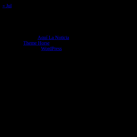
« Jul
Copyright ©2026
Aquí La Noticia
Tema por:
Theme Horse
Funciona gracias a:
WordPress