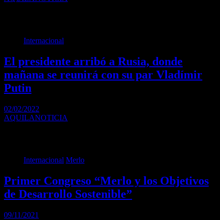
Se trata de la primera resolución de relevancia sobre la salida
obligada del poder del entonces…
Internacional
El presidente arribó a Rusia, donde
mañana se reunirá con su par Vladímir
Putin
02/02/2022
AQUILANOTICIA
El presidente Alberto Fernández arribó esta tarde, a las 14:14 hora
argentina, al aeropuerto internacional de…
Internacional
Merlo
Primer Congreso “Merlo y los Objetivos
de Desarrollo Sostenible”
09/11/2021