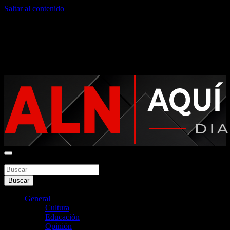
Saltar al contenido
viernes, agosto 7, 2026
Noticias argentinas las 24hs
Buscar
Aquí La Noticia
Buscar
General
Cultura
Educación
Opinión