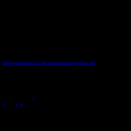
Fundador :
Luís A. Molina
Dirección :
José A. Valencia
Co-Dirección :
Carla A. Valencia
Administrador :
Lautaro N. Valencia
Contacto vía mail:
info@aquilanoticia.com
aquilanoticia@gmail.com
BUSCADOR POR FECHA
agosto 2026
L
M
X
J
V
S
D
1
2
3
4
5
6
7
8
9
10
11
12
13
14
15
16
17
18
19
20
21
22
23
24
25
26
27
28
29
30
31