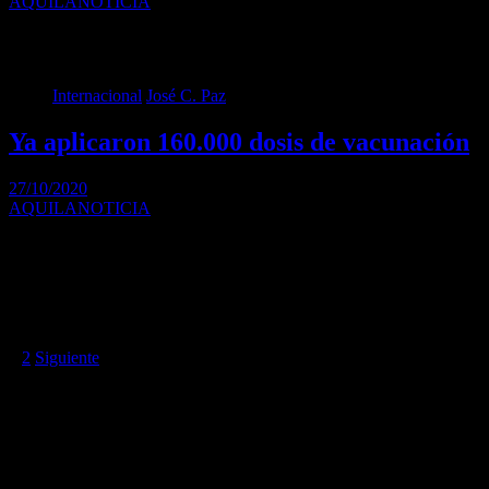
AQUILANOTICIA
Este miércoles el Instituto de Salud Pública (ISP) revisó la solicitud
que Pfizer y BioNTech presentaron…
Internacional
José C. Paz
Ya aplicaron 160.000 dosis de vacunación
27/10/2020
AQUILANOTICIA
El municipio completó la etapa más activa de vacunación. La
campaña tenía por objetivo alcanzar a…
Paginación de entradas
1
2
Siguiente