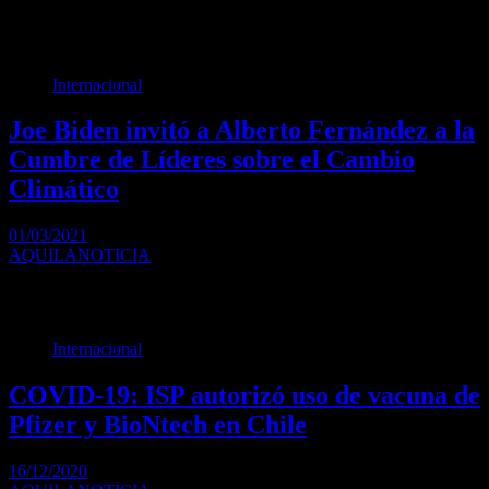
“Tenemos las herramientas para controlar esta pandemia en cuestión
de meses, si las aplicamos de forma…
Internacional
Joe Biden invitó a Alberto Fernández a la
Cumbre de Líderes sobre el Cambio
Climático
01/03/2021
AQUILANOTICIA
El Enviado Especial para el Clima del Presidente de los Estados
Unidos, John Kerry, llamó este…
Internacional
COVID-19: ISP autorizó uso de vacuna de
Pfizer y BioNtech en Chile
16/12/2020