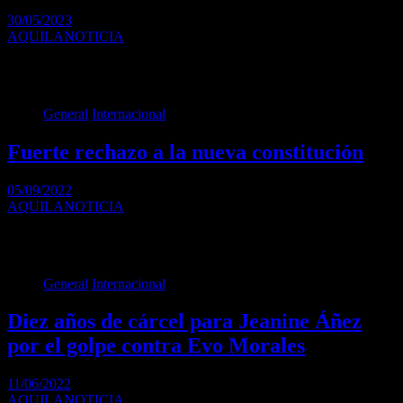
30/05/2023
AQUILANOTICIA
El viceministro Sergio Federovisky dijo que están a favor de
terminar con la contaminación para 2040.…
General
Internacional
Fuerte rechazo a la nueva constitución
05/09/2022
AQUILANOTICIA
El rechazo a la nueva Constitución de Chile se impuso con 61,87%
de los votos válidos del plebiscito de este…
General
Internacional
Diez años de cárcel para Jeanine Áñez
por el golpe contra Evo Morales
11/06/2022
AQUILANOTICIA