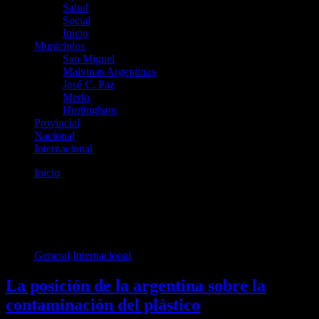
Salud
Social
Inicio
Municipios
San Miguel
Malvinas Argentinas
José C. Paz
Merlo
Hurlingham
Provincial
Nacional
Internacional
Inicio
Internacional
Categoría:
Internacional
General
Internacional
La posición de la argentina sobre la
contaminación del plástico