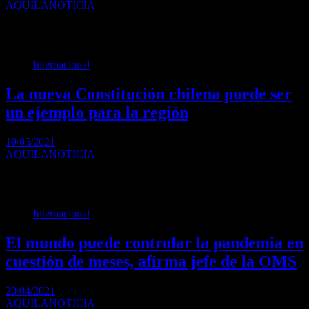
AQUILANOTICIA
Se realizó el Primer Congreso “Merlo y los Objetivos de Desarrollo
Sostenible” acerca de “el rol…
Internacional
La nueva Constitución chilena puede ser
un ejemplo para la región
19/05/2021
AQUILANOTICIA
Las elecciones del fin de semana dejaron en claro el descontento de
la sociedad del país…
Internacional
El mundo puede controlar la pandemia en
cuestión de meses, afirma jefe de la OMS
20/04/2021
AQUILANOTICIA