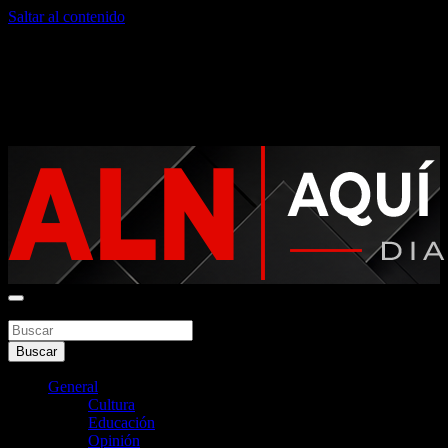
Saltar al contenido
domingo, agosto 9, 2026
Noticias argentinas las 24hs
Buscar
Aquí La Noticia
Buscar
General
Cultura
Educación
Opinión