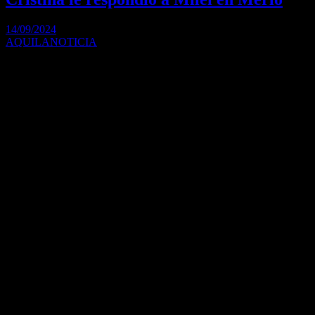
14/09/2024
AQUILANOTICIA
La ex presidenta Cristina Fernández de Kirchner se presentó en la
Universidad Nacional del Oeste donde…