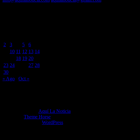
BUSCADOR POR FECHA
septiembre 2024
L
M
X
J
V
S
D
1
2
3
4
5
6
7
8
9
10
11
12
13
14
15
16
17
18
19
20
21
22
23
24
25
26
27
28
29
30
« Ago
Oct »
Copyright ©2026
Aquí La Noticia
Tema por:
Theme Horse
Funciona gracias a:
WordPress