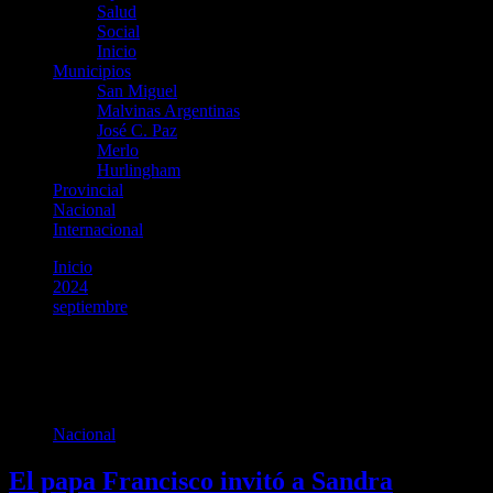
Salud
Social
Inicio
Municipios
San Miguel
Malvinas Argentinas
José C. Paz
Merlo
Hurlingham
Provincial
Nacional
Internacional
Inicio
2024
septiembre
14
Día:
14 de septiembre de 2024
Nacional
El papa Francisco invitó a Sandra