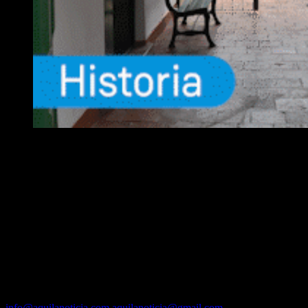
EQUIPO
Fundador :
Luís A. Molina
Dirección :
José A. Valencia
Co-Dirección :
Carla A. Valencia
Administrador :
Lautaro N. Valencia
Contacto vía mail:
info@aquilanoticia.com
aquilanoticia@gmail.com