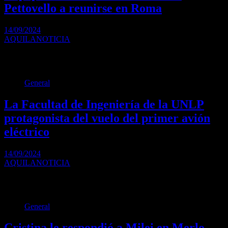
Pettovello a reunirse en Roma
14/09/2024
AQUILANOTICIA
La ministra de Capital Humano viajará este domingo a Roma. El
encuentro se gestionó tiempo atrás…
General
La Facultad de Ingeniería de la UNLP
protagonista del vuelo del primer avión
eléctrico
14/09/2024
AQUILANOTICIA
En una jornada histórica para el país, el aeródromo de General
Rodríguez, en la provincia de…
General
Cristina le respondió a Milei en Merlo