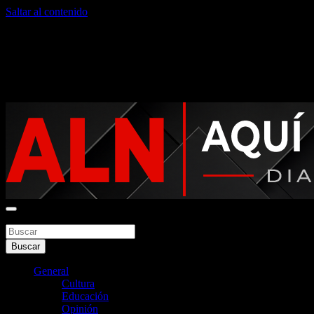
Saltar al contenido
viernes, agosto 7, 2026
Noticias argentinas las 24hs
Buscar
Aquí La Noticia
Buscar
General
Cultura
Educación
Opinión