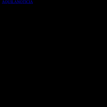
AQUILANOTICIA
En las últimas semanas, se dio una gran suba de casos de coronaviru