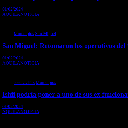
01/02/2024
AQUILANOTICIA
El Gobierno bonaerense extendió hasta el 1 de marzo la medida a cau
Municipios
San Miguel
San Miguel: Retomaron los operativos de
01/02/2024
AQUILANOTICIA
Este importante programa otorga acompañamiento y controles de salu
José C. Paz
Municipios
Ishii podría poner a uno de sus ex funciona
01/02/2024
AQUILANOTICIA
Luego del descontento que supuso que ningún dirigente del oficialismo