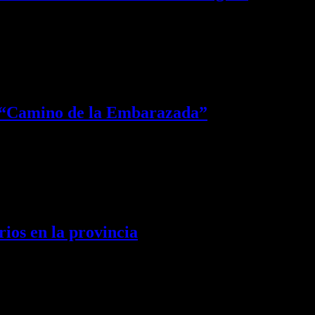
sa del faltante de…
l “Camino de la Embarazada”
d a mujeres embarazadas en situación de vulnerabilidad,…
rios en la provincia
 local participara en la lista provincial…