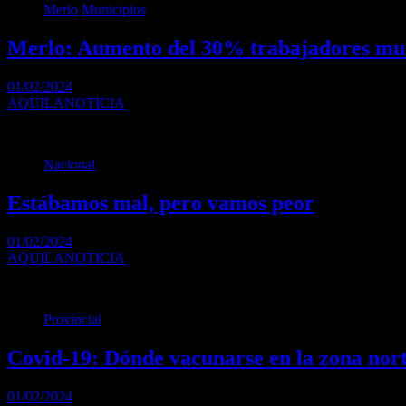
Merlo
Municipios
Merlo: Aumento del 30% trabajadores mun
01/02/2024
AQUILANOTICIA
Lo anunció el Intendente Gustavo Menéndez luego de una reunión ju
Nacional
Estábamos mal, pero vamos peor
01/02/2024
AQUILANOTICIA
La inflación desbocada se disparó este año y se prometen más aument
Provincial
Covid-19: Dónde vacunarse en la zona nor
01/02/2024