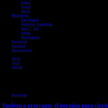
Salud
Social
Inicio
Municipios
San Miguel
Malvinas Argentinas
José C. Paz
Merlo
Hurlingham
Provincial
Nacional
Internacional
Inicio
2024
febrero
1
Día:
1 de febrero de 2024
Provincial
Vuelven a prorrogar el permiso para circul