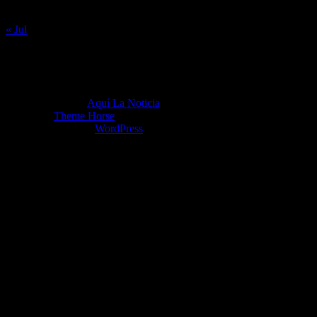
31
« Jul
Copyright ©2026
Aquí La Noticia
Tema por:
Theme Horse
Funciona gracias a:
WordPress