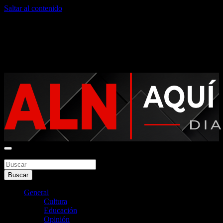
Saltar al contenido
viernes, agosto 7, 2026
Noticias argentinas las 24hs
Buscar
Aquí La Noticia
Buscar
General
Cultura
Educación
Opinión