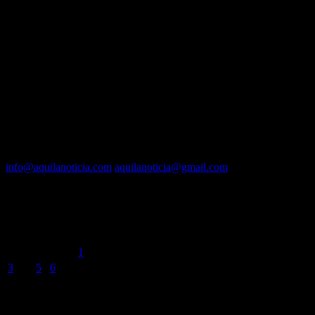
EQUIPO
Fundador :
Luís A. Molina
Dirección :
José A. Valencia
Co-Dirección :
Carla A. Valencia
Administrador :
Lautaro N. Valencia
Contacto vía mail:
info@aquilanoticia.com
aquilanoticia@gmail.com
BUSCADOR POR FECHA
agosto 2026
L
M
X
J
V
S
D
1
2
3
4
5
6
7
8
9
10
11
12
13
14
15
16
17
18
19
20
21
22
23
24
25
26
27
28
29
30