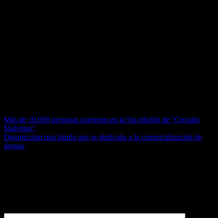
Se inscribieron en la competencia más de 500 alumnos de nivel
secundario de 41 escuelas del distrito que fueron divididos en dos
categorías según sus respectivas edades: categoría cadete para los de
1°, 2° y 3° año, y categoría juvenil para los de 4°, 5° y 6°.
La premiación contó con la presencia del intendente Jaime Méndez.
Los ganadores de medallas de oro recibieron un E-Book y al colegio
que recibió más medallas se le entregó un televisor Smart. Además,
como todos los años, los textos ganadores fueron publicados en el
libro de las Olimpíadas Literarias.
Navegación de entradas
Más de 10.000 personas corrieron en la 5ta edición de “Circuito
Malvinas”
Desarticulan una banda que se dedicaba a la comercialización de
drogas
Deja una respuesta
Tu dirección de correo electrónico no será publicada.
Los campos
obligatorios están marcados con
*
Comentario
*