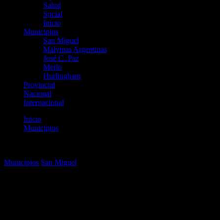
Salud
Social
Inicio
Municipios
San Miguel
Malvinas Argentinas
José C. Paz
Merlo
Hurlingham
Provincial
Nacional
Internacional
Inicio
Municipios
Se entregaron los premios de las Olimpíadas Literarias de San
Miguel
Municipios
San Miguel
Se entregaron los premios de
las Olimpíadas Literarias de