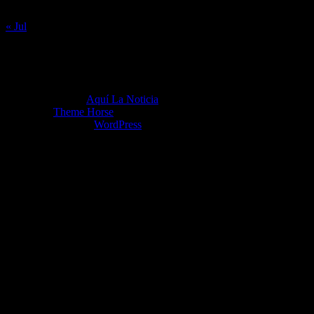
31
« Jul
Copyright ©2026
Aquí La Noticia
Tema por:
Theme Horse
Funciona gracias a:
WordPress