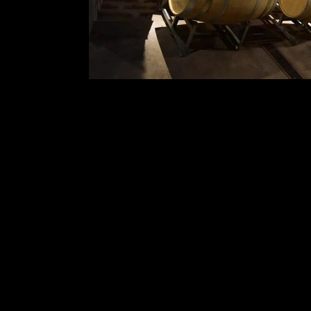
La Ley “Vino Buenos Aires”, un proyecto del vicepresidente 1ro de
la Cámara de Senadores de la prov. de Buenos Aires, Luis Vivona,
ha sido aprobada por amplia mayoría en ambas cámaras, para
contribuir a la producción vitivinícola bonaerense. Dicha Ley
contempla distintas medidas que promueven la producción, el
enoturismo, el trabajo y el comercio del vino en Buenos Aires.“Esta
ley es el puntapié inicial para que el sector vitivinícola se siga
desarrollando de manera próspera, mejorando la calidad de sus
vinos, ampliando variedades, e importando sus productos”, afirmó
Vivona, y añadió: “Es el reconocimiento para aquellos trabajadores
de la tierra y el comienzo de algo que va a seguir creciendo porque
no me caben dudas que la provincia de Buenos Aires se va a
posicionar como exportadora de vinos”.La ley contempla la creación
de la marca “Vino Buenos Aires” para promover la comercialización
del vino producido en la provincia. Asimismo, insta al Ejecutivo
provincial a promover incentivos para nuevos viñedos y realizar