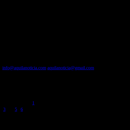
EQUIPO
Fundador :
Luís A. Molina
Dirección :
José A. Valencia
Co-Dirección :
Carla A. Valencia
Administrador :
Lautaro N. Valencia
Contacto vía mail:
info@aquilanoticia.com
aquilanoticia@gmail.com
BUSCADOR POR FECHA
agosto 2026
L
M
X
J
V
S
D
1
2
3
4
5
6
7
8
9
10
11
12
13
14
15
16
17
18
19
20
21
22
23
24
25
26
27
28
29
30