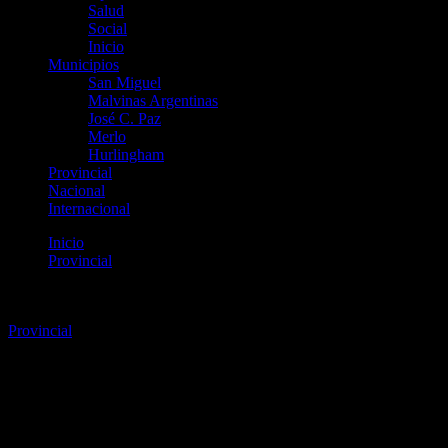
Salud
Social
Inicio
Municipios
San Miguel
Malvinas Argentinas
José C. Paz
Merlo
Hurlingham
Provincial
Nacional
Internacional
Inicio
Provincial
Se aprobó la Ley “Vino Buenos Aires”, impulsada por el
senador provincial Luis Vivona
Provincial
Se aprobó la Ley “Vino Buenos
Aires”, impulsada por el