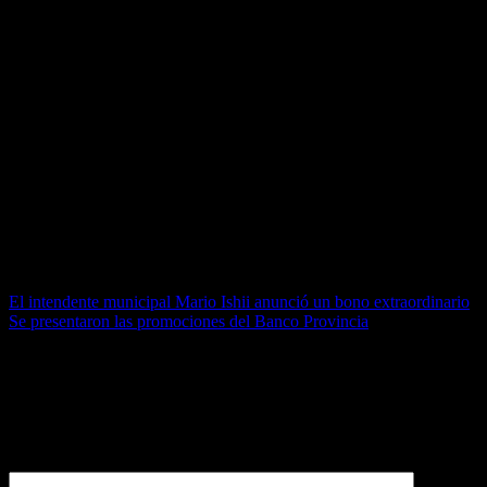
campañas para promover el enoturismo.
Por parte del Estado provincial, mediante “Vino Buenos Aires”, se
brindará ayuda logística y asistencia técnica y económica a los
productores vitivinícolas en lo que respecta a la inscripción, envío de
muestras, y a la participación en premios y concursos nacionales e
internacionales.Como también realizar campañas de difusión sobre
la ubicación y las características productivas, recreativas y culturales
de los viñedos y bodegas y generar un sitio web donde los viñedos y
bodegas sumen información y material fotográfico actualizado.
Entre otras medidas.
Navegación de entradas
El intendente municipal Mario Ishii anunció un bono extraordinario
Se presentaron las promociones del Banco Provincia
Deja una respuesta
Tu dirección de correo electrónico no será publicada.
Los campos
obligatorios están marcados con
*
Comentario
*