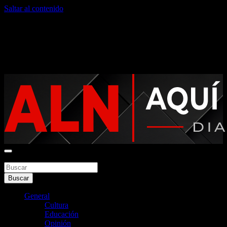
Saltar al contenido
viernes, agosto 7, 2026
Noticias argentinas las 24hs
Buscar
Aquí La Noticia
Buscar
General
Cultura
Educación
Opinión