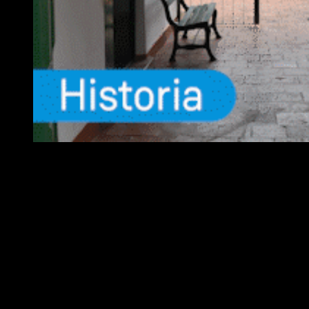
EQUIPO
Fundador :
Luís A. Molina
Dirección :
José A. Valencia
Co-Dirección :
Carla A. Valencia
Administrador :
Lautaro N. Valencia