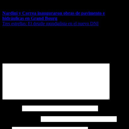
Navegación de entradas
Nardini y Correa inauguraron obras de pavimento e
hidráulicas en Grand Bourg
Tres estrellas: El detalle mundialista en el nuevo DNI
Deja una respuesta
Tu dirección de correo electrónico no será publicada.
Los campos
obligatorios están marcados con
*
Comentario
*
Nombre
*
Correo electrónico
*