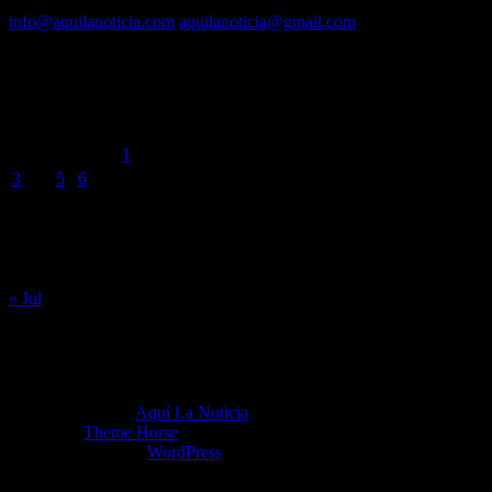
Contacto vía mail:
info@aquilanoticia.com
aquilanoticia@gmail.com
BUSCADOR POR FECHA
agosto 2026
L
M
X
J
V
S
D
1
2
3
4
5
6
7
8
9
10
11
12
13
14
15
16
17
18
19
20
21
22
23
24
25
26
27
28
29
30
31
« Jul
Copyright ©2026
Aquí La Noticia
Tema por:
Theme Horse
Funciona gracias a:
WordPress