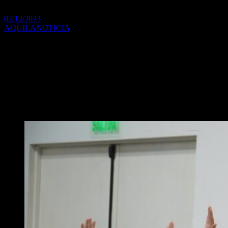
02/12/2023
AQUILANOTICIA
Se llevó a cabo una nueva sesión en el HCD, donde los
concejales trataron diversos proyectos de interés para los
habitantes de Merlo.
En esta ocasión quedó aprobada la solicitud de prórroga para
extender las sesiones ordinarias hasta el próximo 31 de diciembre de
2023. El objetivo principal es tratar los asuntos relevantes para el
Municipio.