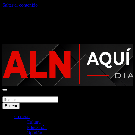
Saltar al contenido
domingo, agosto 9, 2026
Noticias argentinas las 24hs
Buscar
Aquí La Noticia
Buscar
General
Cultura
Educación
Opinión