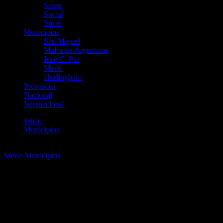
Salud
Social
Inicio
Municipios
San Miguel
Malvinas Argentinas
José C. Paz
Merlo
Hurlingham
Provincial
Nacional
Internacional
Inicio
Municipios
Merlo. Sesión ordinaria en Honorable Concejo Deliberante
Merlo
Municipios
Merlo. Sesión ordinaria en
Honorable Concejo
Deliberante