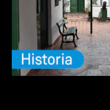
EQUIPO
Fundador :
Luís A. Molina
Dirección :
José A. Valencia
Co-Dirección :
Carla A. Valencia