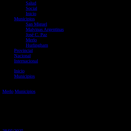
Salud
Social
Inicio
Municipios
San Miguel
Malvinas Argentinas
José C. Paz
Merlo
Hurlingham
Provincial
Nacional
Internacional
Inicio
Municipios
Más vecinos de Merlo acceden a sus escrituras
Merlo
Municipios
Más vecinos de Merlo acceden
a sus escrituras
28/05/2025