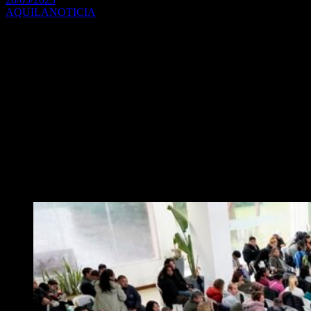
AQUILANOTICIA
290 vecinos merlenses firmaron este importante documento en un
acto que
contó con la presencia del Intendente Gustavo Menéndez, en el
Centro de
Arte y Exposiciones “La Usina”, de Libertad.
El Municipio de Merlo y la Provincia de Buenos Aires trabajan de
forma conjunta
para que más familias accedan a sus títulos de propiedad. A través de
esta firma,
garantizamos el derecho a la casa propia y la seguridad jurídica de
nuestros
vecinos sobre sus viviendas.