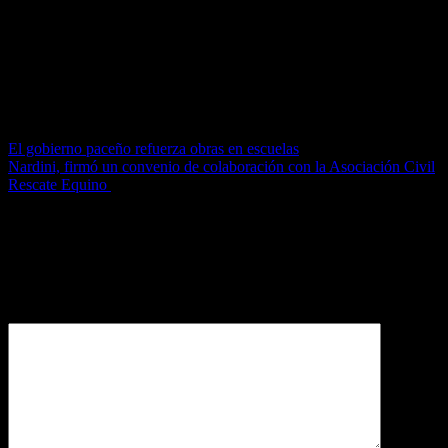
con la
Subsecretaría de Tierras de Merlo ubicada en Libertad 843, de lunes
a viernes
hábiles de 8 a 14 hs. Teléfono: (0220) 483-8272.
Navegación de entradas
El gobierno paceño refuerza obras en escuelas
Nardini, firmó un convenio de colaboración con la Asociación Civil
Rescate Equino
Deja una respuesta
Tu dirección de correo electrónico no será publicada.
Los campos
obligatorios están marcados con
*
Comentario
*