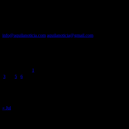
Administrador :
Lautaro N. Valencia
Contacto vía mail:
info@aquilanoticia.com
aquilanoticia@gmail.com
BUSCADOR POR FECHA
agosto 2026
L
M
X
J
V
S
D
1
2
3
4
5
6
7
8
9
10
11
12
13
14
15
16
17
18
19
20
21
22
23
24
25
26
27
28
29
30
31
« Jul