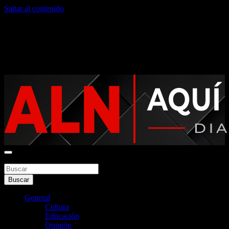
Saltar al contenido
domingo, agosto 9, 2026
Noticias argentinas las 24hs
Buscar
Aquí La Noticia
Buscar
General
Cultura
Educación
Opinión