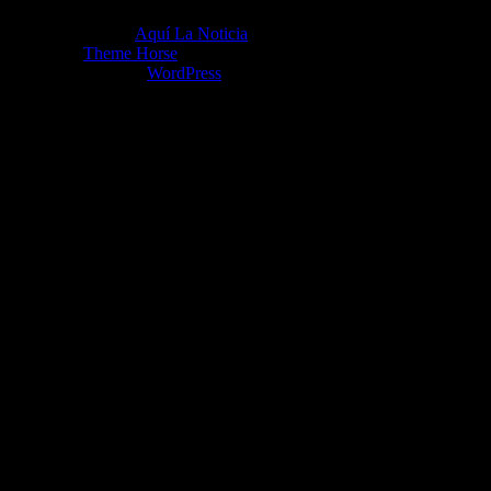
Copyright ©2026
Aquí La Noticia
Tema por:
Theme Horse
Funciona gracias a:
WordPress