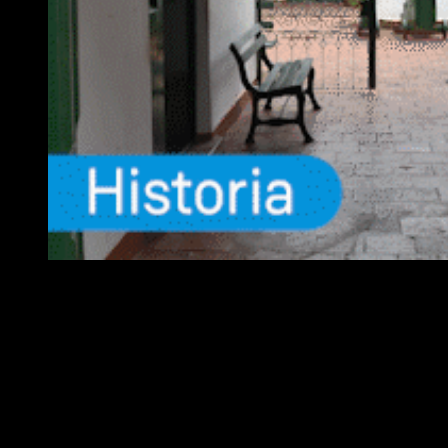
EQUIPO
Fundador :
Luís A. Molina
Dirección :
José A. Valencia
Co-Dirección :
Carla A. Valencia
Administrador :
Lautaro N. Valencia