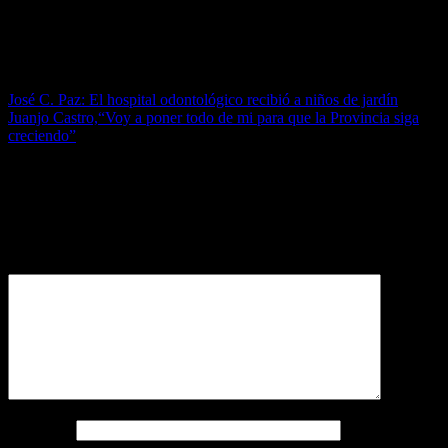
Argentinas y de la región.
Navegación de entradas
José C. Paz: El hospital odontológico recibió a niños de jardín
Juanjo Castro,“Voy a poner todo de mi para que la Provincia siga
creciendo”
Deja una respuesta
Tu dirección de correo electrónico no será publicada.
Los campos
obligatorios están marcados con
*
Comentario
*
Nombre
*