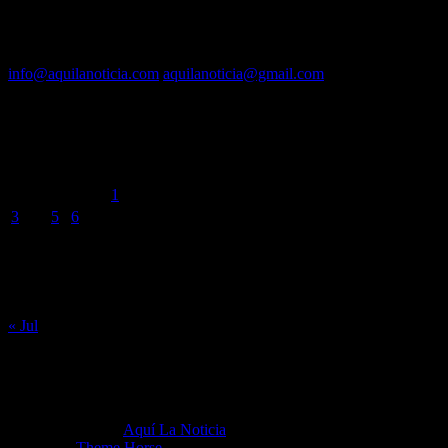
Contacto vía mail:
info@aquilanoticia.com
aquilanoticia@gmail.com
BUSCADOR POR FECHA
agosto 2026
L
M
X
J
V
S
D
1
2
3
4
5
6
7
8
9
10
11
12
13
14
15
16
17
18
19
20
21
22
23
24
25
26
27
28
29
30
31
« Jul
Copyright ©2026
Aquí La Noticia
Tema por:
Theme Horse