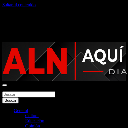
Saltar al contenido
viernes, agosto 7, 2026
Noticias argentinas las 24hs
Buscar
Aquí La Noticia
Buscar
General
Cultura
Educación
Opinión