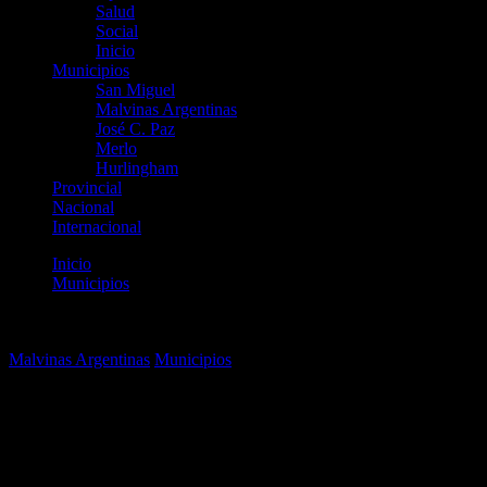
Salud
Social
Inicio
Municipios
San Miguel
Malvinas Argentinas
José C. Paz
Merlo
Hurlingham
Provincial
Nacional
Internacional
Inicio
Municipios
Malvinas Argentinas: Reconocen a Luís Melillo en el Concejo
Deliberante
Malvinas Argentinas
Municipios
Malvinas Argentinas:
Reconocen a Luís Melillo en el