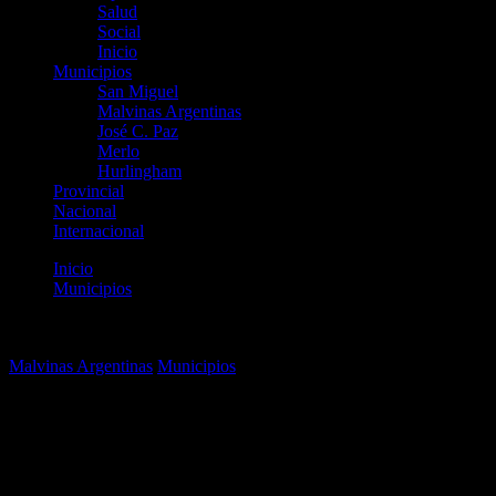
Salud
Social
Inicio
Municipios
San Miguel
Malvinas Argentinas
José C. Paz
Merlo
Hurlingham
Provincial
Nacional
Internacional
Inicio
Municipios
Malvinas Argentinas: Avanza la obra del centro de salud La
Loma
Malvinas Argentinas
Municipios
Malvinas Argentinas: Avanza
la obra del centro de salud La