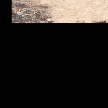
La jefa comunal dijo: “Nos encanta ver cómo continúa creciendo
este lugar donde nuestros vecinos y vecinas van a contar con un
espacio en condiciones para la atención de la salud, algo primordial
para nosotros. Por eso desde la gestión municipal continuamos
invirtiendo en este tipo de obras”.
El nuevo centro está ubicado a unas diez cuadras del lugar en el que
funciona actualmente, el cual ya no cumple con la funcionalidad
esperada.
Al respecto, la intendenta agregó: “El lugar en el que funciona
actualmente lo heredamos cuando asumió Leo. Es un lugar
alquilado, una casa, con espacios muy reducidos. Y este lugar cuenta
con los espacios necesarios para brindar una mejor atención”.
Por su parte, el ministro Leo Nardini comentó: “Llevamos adelante
la articulación necesaria para crecer en infraestructura sanitaria, en
conjunto con el municipio de Malvinas Argentinas y los Ministerios
de Infraestructura y Salud para crear centros de atención primaria de