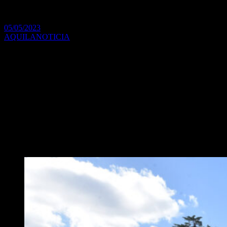
Loma
05/05/2023
AQUILANOTICIA
Está ubicado en la localidad de Ing. Adolfo Sourdeaux. El edificio
anterior, ubicado a unas cuadras, era un espacio alquilado y con
falta de espacio. Ahora el municipio contará con un lugar propio
que podrá brindar todas las prestaciones necesarias para los
vecinos.
La intendenta interina de Malvinas Argentinas, Noe Correa, y el
ministro de Infraestructura y Servicios Públicos de la Provincia de
Buenos Aires, Leo Nardini, visitaron el avance de obra del centro de
salud “La Loma”, ubicado en las calles Pío XII e Hidalgo de la
localidad de Ing. Adolfo Sourdeaux.