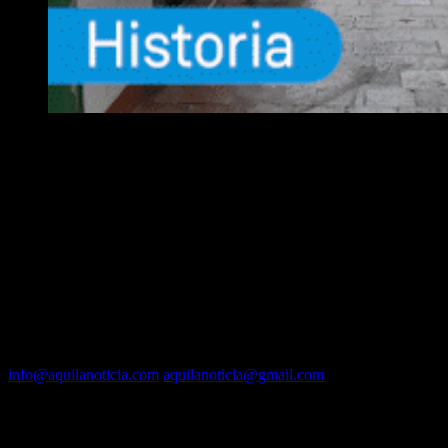
EQUIPO
Fundador :
Luís A. Molina
Dirección :
José A. Valencia
Co-Dirección :
Carla A. Valencia
Administrador :
Lautaro N. Valencia
Contacto vía mail:
info@aquilanoticia.com
aquilanoticia@gmail.com
BUSCADOR POR FECHA