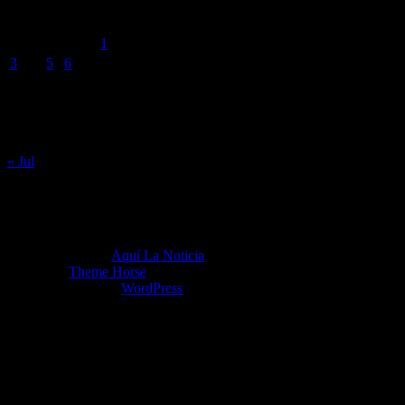
agosto 2026
L
M
X
J
V
S
D
1
2
3
4
5
6
7
8
9
10
11
12
13
14
15
16
17
18
19
20
21
22
23
24
25
26
27
28
29
30
31
« Jul
Copyright ©2026
Aquí La Noticia
Tema por:
Theme Horse
Funciona gracias a:
WordPress