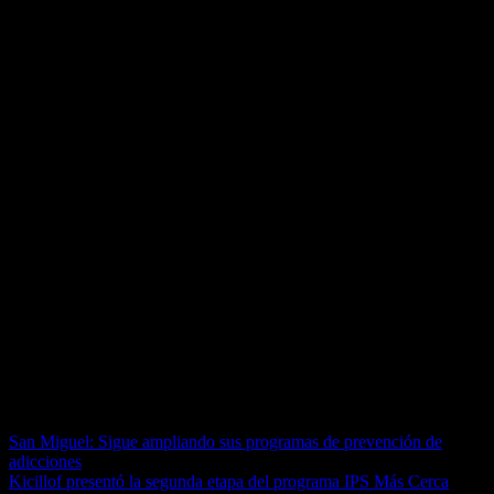
la salud y fortalecerla. En este caso es una inversión que hace el
Ministerio de Infraestructura de la Provincia de Buenos Aires de más
de 50 millones de pesos para este nuevo centro de salud que viene a
sanear una cuestión antigua de un lugar alquilado, con espacios
pequeños. Ahora será mucho más espacioso y cómodo para los
vecinos y vecinas que se vengan a atender acá y para los
profesionales, personal médico y no médico que trabajarán en el
lugar”.
El lugar, de 180 mts2 cubiertos en una sola planta, contará con tres
consultorios para atención de especialidades, enfermería, sector de
recepción y administración, un local de atención del Plan Remediar,
cocina-comedor, sanitarios públicos y para el personal, baño apto
discapacitados, amplio hall de acceso y sala de espera, depósito,
reservorio para residuos patogénicos, entre otras cosas.
Además, en el mismo predio se desarrollará una plaza para generar
mayor integración entre el barrio y los equipamientos públicos.
Navegación de entradas
San Miguel: Sigue ampliando sus programas de prevención de
adicciones
Kicillof presentó la segunda etapa del programa IPS Más Cerca