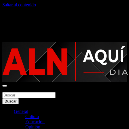
Saltar al contenido
sábado, agosto 8, 2026
Noticias argentinas las 24hs
Buscar
Aquí La Noticia
Buscar
General
Cultura
Educación
Opinión