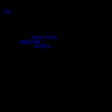
31
« Jul
Copyright ©2026
Aquí La Noticia
Tema por:
Theme Horse
Funciona gracias a:
WordPress