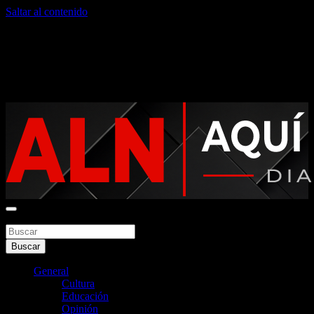
Saltar al contenido
viernes, agosto 7, 2026
Noticias argentinas las 24hs
Buscar
Aquí La Noticia
Buscar
General
Cultura
Educación
Opinión