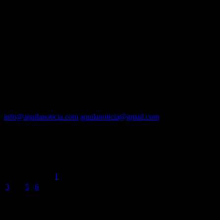
EQUIPO
Fundador :
Luís A. Molina
Dirección :
José A. Valencia
Co-Dirección :
Carla A. Valencia
Administrador :
Lautaro N. Valencia
Contacto vía mail:
info@aquilanoticia.com
aquilanoticia@gmail.com
BUSCADOR POR FECHA
agosto 2026
L
M
X
J
V
S
D
1
2
3
4
5
6
7
8
9
10
11
12
13
14
15
16
17
18
19
20
21
22
23
24
25
26
27
28
29
30