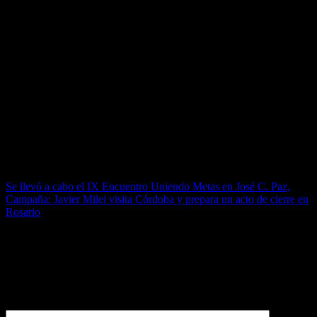
En definitiva, un armado de poder para resistir y negociar la reforma
laboral 2.0 que Milei anunció para después de las elecciones y que
incluiría
nuevas formas de contratación y “libertad” de moneda
para los contratos laborales
, entre otras flexibilizaciones que el
Gobierno ratificó además la semana última en el coloquio de IDEA.
“La primera reforma laboral tiene que ser bajar la jornada
laboral de los trabajadores”
, advirtió Daer el jueves último en el
acto de la CGT por el Día de la Lealtad. Una búsqueda de ideas y
caras nuevas en el mundo sindical para un escenario incierto.
Navegación de entradas
Se llevó a cabo el IX Encuentro Uniendo Metas en José C. Paz,
Campaña: Javier Milei visita Córdoba y prepara un acto de cierre en
Rosario
Deja una respuesta
Tu dirección de correo electrónico no será publicada.
Los campos
obligatorios están marcados con
*
Comentario
*