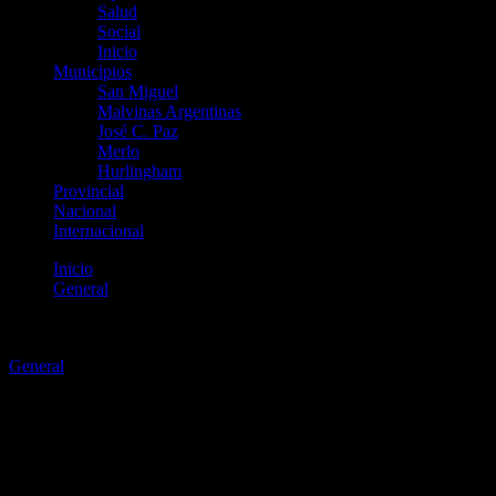
Salud
Social
Inicio
Municipios
San Miguel
Malvinas Argentinas
José C. Paz
Merlo
Hurlingham
Provincial
Nacional
Internacional
Inicio
General
La CGT discute los nombres y los cargos del nuevo
triunvirato para resistir la reforma laboral
General
La CGT discute los nombres y
los cargos del nuevo triunvirato