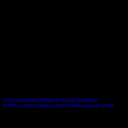
economía y seguir protegiendo a los más vulnerables.
En este contexto, el Presidente Fernández me notificó la solicitud de
su gobierno de iniciar negociaciones sobre un nuevo programa
respaldado por el FMI.“Esperamos profundizar nuestro diálogo
sobre cómo podemos apoyar los esfuerzos del gobierno para
enfrentar el impacto de la pandemia, impulsar el crecimiento y la
creación de empleo, y reducir la pobreza y el desempleo al mismo
tiempo que fortalecemos la estabilidad macroeconómica en beneficio
de todos los argentinos.
Como dije antes, estamos preparados para desempeñar nuestro
papel, y trabajar de cerca con el ministro Guzmán, el presidente del
BCRA, Miguel Pesce, y sus equipos para apoyar a Argentina en
estos tiempos desafiantes”.
Navegación de entradas
Vuelven a realizarse trámites de licencias de conducir
Se ofrece cursos virtuales de oficios gratuitos para sus vecinos
Deja una respuesta
Tu dirección de correo electrónico no será publicada.
Los campos