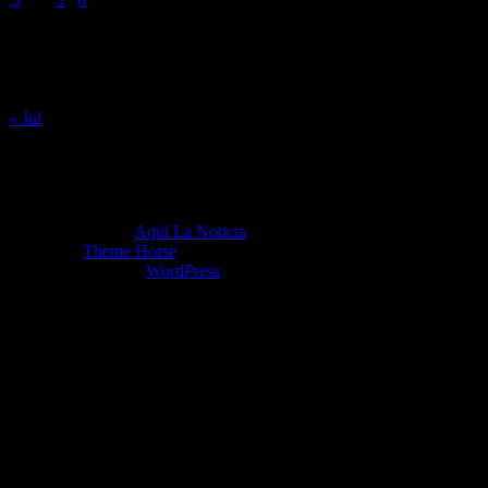
10
11
12
13
14
15
16
17
18
19
20
21
22
23
24
25
26
27
28
29
30
31
« Jul
Copyright ©2026
Aquí La Noticia
Tema por:
Theme Horse
Funciona gracias a:
WordPress