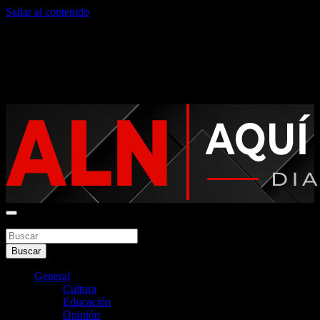
Saltar al contenido
viernes, agosto 7, 2026
Noticias argentinas las 24hs
Buscar
Aquí La Noticia
Buscar
General
Cultura
Educación
Opinión