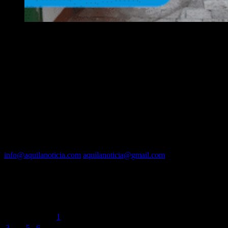
EQUIPO
Fundador :
Luís A. Molina
Dirección :
José A. Valencia
Co-Dirección :
Carla A. Valencia
Administrador :
Lautaro N. Valencia
Contacto vía mail:
info@aquilanoticia.com
aquilanoticia@gmail.com
BUSCADOR POR FECHA
agosto 2026
L
M
X
J
V
S
D
1
2
3
4
5
6
7
8
9