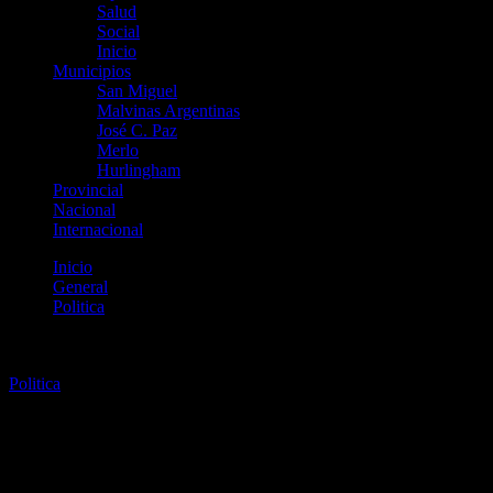
Salud
Social
Inicio
Municipios
San Miguel
Malvinas Argentinas
José C. Paz
Merlo
Hurlingham
Provincial
Nacional
Internacional
Inicio
General
Politica
Gobierno le solicitó al FMI abrir negociaciones para alcanzar
un nuevo acuerdo crediticio
Politica
Gobierno le solicitó al FMI
abrir negociaciones para