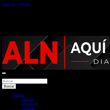
Saltar al contenido
viernes, agosto 7, 2026
Noticias argentinas las 24hs
Buscar
Aquí La Noticia
Buscar
General
Cultura
Educación
Opinión