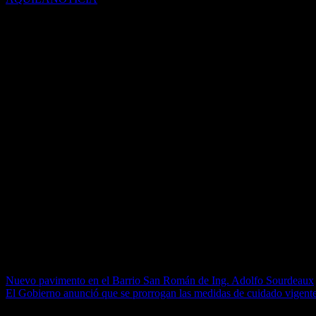
Del martes 22 al viernes 25 de junio tendrá lugar la Hackaton IDEI C
carreras de la Universidad, con el propósito de resolver problemáticas 
Los y las participantes, reunidos en grupos, deberán trabajar en conjun
temáticas sociales, ambientales, organizacionales, logísticos o de otro
Binetz Solutions, Ericsson, Space Sur, y Aerospace.
El Hackaton apunta a promover la participación de los y las estudiante
estudiantes. Con el objetivo de lograr un espacio de trabajo interdisci
la UNGS), que respeten la equidad de género y que sean estudiantes que
conformará los grupos.
En cuanto a los plazos, el primer día, luego del acto de apertura enca
miércoles 23 deberán presentar un avance sobre las características de l
El equipo de investigadores docentes responsables está conformado po
completando este formulario. Consultar aquí las bases y condicion
Navegación de entradas
Nuevo pavimento en el Barrio San Román de Ing. Adolfo Sourdeaux
El Gobierno anunció que se prorrogan las medidas de cuidado vigentes