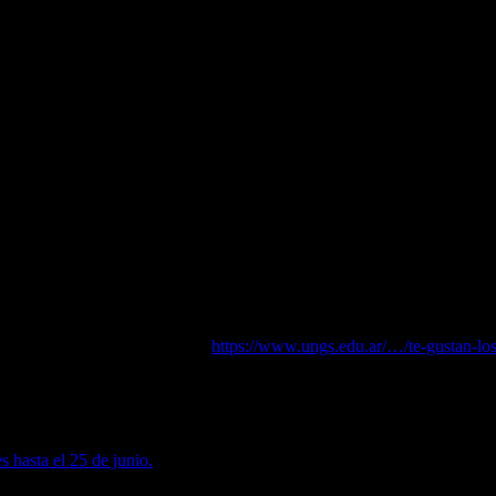
rea 2021, una maratón con competencia organizada por el Instituto de I
reales.
to para brindar soluciones útiles e innovadoras a problemáticas reales y
 tipo. Las problemáticas a resolver serán planteadas por instituciones y 
s de la UNGS y el desarrollo de sus competencias mediante el trabajo in
plinario e integrador, se valorará en forma positiva que estén conformad
 estén cursando distintos niveles dentro de la carrera. Es posible insc
bezado por el decano del IDEI Néstor Braidot, se propondrán los diferent
a solución, mientras que el viernes 25 a las 17 será el cierre de la comp
r Enrique Fernández, Iván Jourdan y Javier Martínez Viademonte.La inscr
es. Más informaciónWeb UNGS (
https://www.ungs.edu.ar/…/te-gustan-lo
 hasta el 25 de junio.