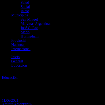
Salud
Social
Inicio
Municipios
San Miguel
Malvinas Argentinas
José C. Paz
Merlo
Hurlingham
Provincial
Nacional
Internacional
Inicio
General
Educación
Competencia para estudiantes de todas las carreras de la UNGS
Educación
Competencia para estudiantes d
11/06/2021
AQUILANOTICIA