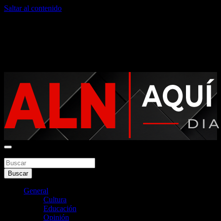
Saltar al contenido
viernes, agosto 7, 2026
Noticias argentinas las 24hs
Buscar
Aquí La Noticia
Buscar
General
Cultura
Educación
Opinión