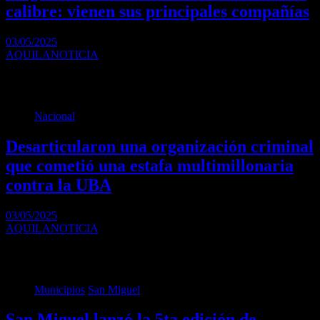
calibre: vienen sus principales compañías
03/05/2025
AQUILANOTICIA
En medio de la guerra comercial declarada por Donald Trump, una
misión comercial china arribará esta semana…
Nacional
Desarticularon una organización criminal
que cometió una estafa multimillonaria
contra la UBA
03/05/2025
AQUILANOTICIA
Durante una investigación supervisada de cerca por el Ministerio de
Seguridad Nacional, efectivos de la División…
Municipios
San Miguel
San Miguel lanzó la 5ta edición de