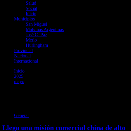
Salud
Social
Inicio
Municipios
San Miguel
Malvinas Argentinas
José C. Paz
Merlo
Hurlingham
Provincial
Nacional
Internacional
Inicio
2025
mayo
3
Día:
3 de mayo de 2025
General
Llega una misión comercial china de alto