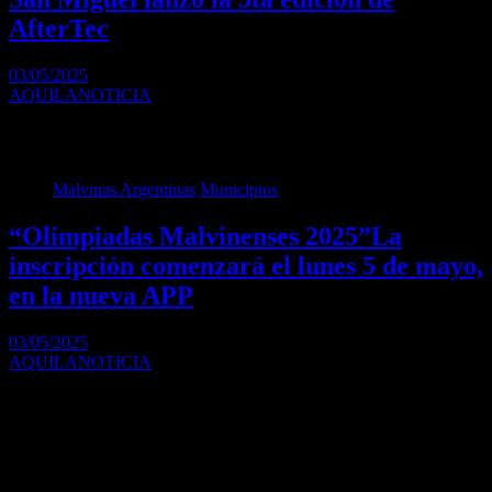
AfterTec
03/05/2025
AQUILANOTICIA
Con la presencia del intendente Jaime Méndez, se realizó el primer
encuentro del año, donde se…
Malvinas Argentinas
Municipios
“Olimpiadas Malvinenses 2025”La
inscripción comenzará el lunes 5 de mayo,
en la nueva APP
03/05/2025
AQUILANOTICIA
Para esta nueva edición se esperan más de 15 mil participantes que
disputarán la «Copa Malvinas».…