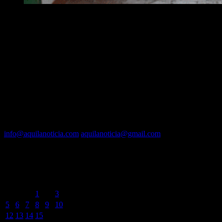
EQUIPO
Fundador :
Luís A. Molina
Dirección :
José A. Valencia
Co-Dirección :
Carla A. Valencia
Administrador :
Lautaro N. Valencia
Contacto vía mail:
info@aquilanoticia.com
aquilanoticia@gmail.com
BUSCADOR POR FECHA
mayo 2025
L
M
X
J
V
S
D
1
2
3
4
5
6
7
8
9
10
11
12
13
14
15
16
17
18