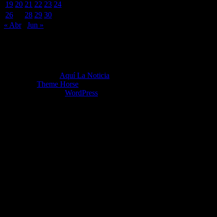
19
20
21
22
23
24
25
26
27
28
29
30
31
« Abr
Jun »
Copyright ©2026
Aquí La Noticia
Tema por:
Theme Horse
Funciona gracias a:
WordPress