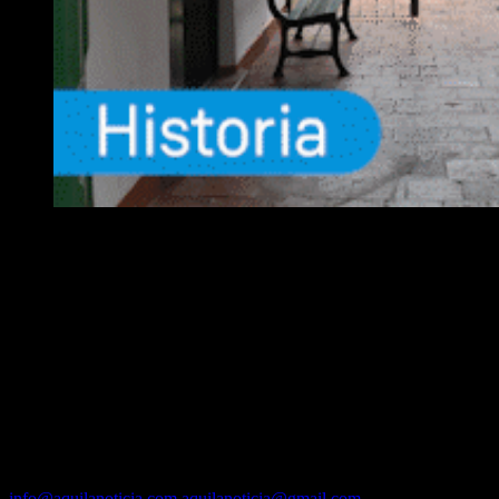
EQUIPO
Fundador :
Luís A. Molina
Dirección :
José A. Valencia
Co-Dirección :
Carla A. Valencia
Administrador :
Lautaro N. Valencia
Contacto vía mail:
info@aquilanoticia.com
aquilanoticia@gmail.com