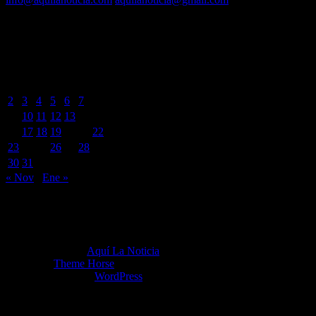
BUSCADOR POR FECHA
diciembre 2024
L
M
X
J
V
S
D
1
2
3
4
5
6
7
8
9
10
11
12
13
14
15
16
17
18
19
20
21
22
23
24
25
26
27
28
29
30
31
« Nov
Ene »
Copyright ©2026
Aquí La Noticia
Tema por:
Theme Horse
Funciona gracias a:
WordPress