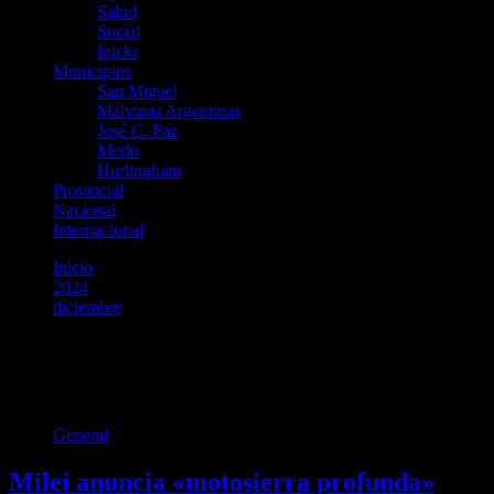
Salud
Social
Inicio
Municipios
San Miguel
Malvinas Argentinas
José C. Paz
Merlo
Hurlingham
Provincial
Nacional
Internacional
Inicio
2024
diciembre
11
Día:
11 de diciembre de 2024
General
Milei anuncia «motosierra profunda»