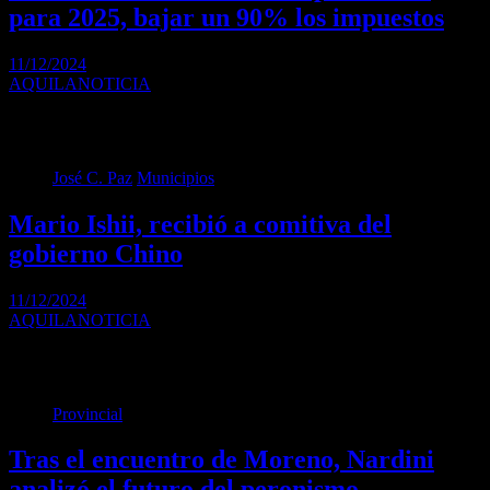
para 2025, bajar un 90% los impuestos
11/12/2024
AQUILANOTICIA
El presidente argentino, Javier Milei, anunció este martes, durante
un discurso con ocasión del primer aniversario de…
José C. Paz
Municipios
Mario Ishii, recibió a comitiva del
gobierno Chino
11/12/2024
AQUILANOTICIA
El Intendente de José C. Paz, Mario Alberto Ishii recibió durante la
mañana una comitiva de la provincia…
Provincial
Tras el encuentro de Moreno, Nardini
analizó el futuro del peronismo