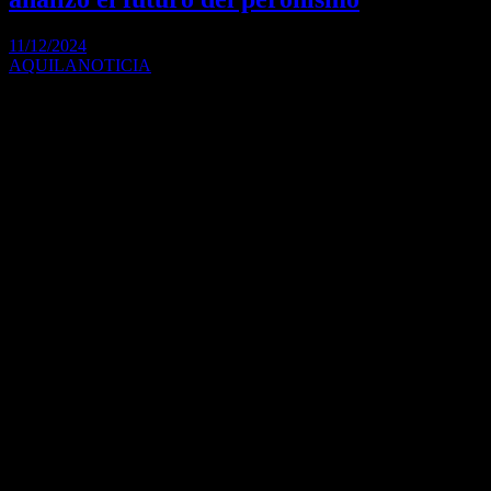
11/12/2024
AQUILANOTICIA
El intendente valoró la reunión entre Cristina Fernández, Sergio
Massa y Axel Kicillof como un paso…