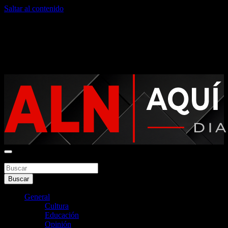
Saltar al contenido
sábado, agosto 8, 2026
Noticias argentinas las 24hs
Buscar
Aquí La Noticia
Buscar
General
Cultura
Educación
Opinión