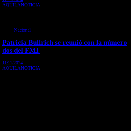
AQUILANOTICIA
Fue en el marco de una conferencia de prensa en el Salón Dorado
junto a la…
Nacional
Patricia Bullrich se reunió con la número
dos del FMI
11/11/2024
AQUILANOTICIA
La ministra de Seguridad de la Nación, Patricia Bullrich, se reunió
esta mañana en Washington D.C.…