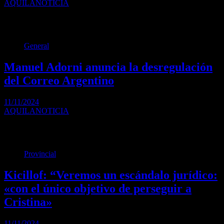
AQUILANOTICIA
El evento reunió a más de 25 productores de todo el país,
impulsando la cultura y…
General
Manuel Adorni anuncia la desregulación
del Correo Argentino
11/11/2024
AQUILANOTICIA
El vocero presidencial, Manuel Adorni, anunció anoche que el
Gobierno desregulará el servicio de correos, a través…
Provincial
Kicillof: “Veremos un escándalo jurídico:
«con el único objetivo de perseguir a
Cristina»
11/11/2024