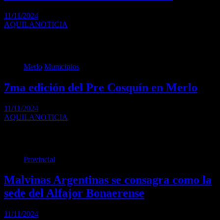
11/11/2024
AQUILANOTICIA
En conmemoración por el día de la Tradición el director Gral. de
Cultura Municipal Bautista Portela…
Merlo
Municipios
7ma edición del Pre Cosquín en Merlo
11/11/2024
AQUILANOTICIA
Más de 100 artistas locales participaron de la 7ma edición del Pre
Cosquín, donde demostraron su…
Provincial
Malvinas Argentinas se consagra como la
sede del Alfajor Bonaerense
11/11/2024