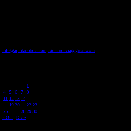
Dirección :
José A. Valencia
Co-Dirección :
Carla A. Valencia
Administrador :
Lautaro N. Valencia
Contacto vía mail:
info@aquilanoticia.com
aquilanoticia@gmail.com
BUSCADOR POR FECHA
noviembre 2024
L
M
X
J
V
S
D
1
2
3
4
5
6
7
8
9
10
11
12
13
14
15
16
17
18
19
20
21
22
23
24
25
26
27
28
29
30
« Oct
Dic »