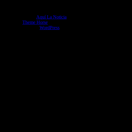
Copyright ©2026
Aquí La Noticia
Tema por:
Theme Horse
Funciona gracias a:
WordPress