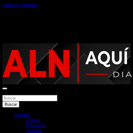
Saltar al contenido
domingo, agosto 9, 2026
Noticias argentinas las 24hs
Buscar
Aquí La Noticia
Buscar
General
Cultura
Educación
Opinión