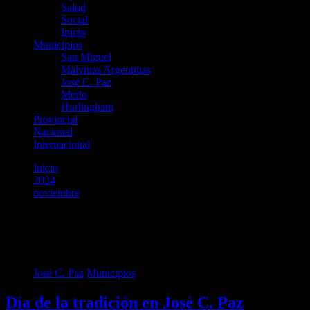
Salud
Social
Inicio
Municipios
San Miguel
Malvinas Argentinas
José C. Paz
Merlo
Hurlingham
Provincial
Nacional
Internacional
Inicio
2024
noviembre
11
Día:
11 de noviembre de 2024
José C. Paz
Municipios
Día de la tradición en José C. Paz