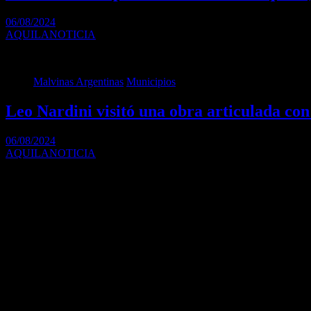
06/08/2024
AQUILANOTICIA
El domingo por la tarde, vecinos de San Miguel se reunieron en la 
Malvinas Argentinas
Municipios
Leo Nardini visitó una obra articulada con
06/08/2024
AQUILANOTICIA
Se trata del pavimento con obra hidráulica de la calle Stephenson e