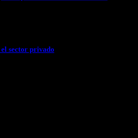
Reserva Natural Urbana…
 el sector privado
n el Área de Promoción…