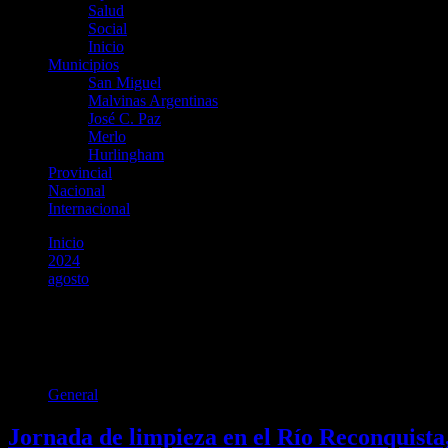
Salud
Social
Inicio
Municipios
San Miguel
Malvinas Argentinas
José C. Paz
Merlo
Hurlingham
Provincial
Nacional
Internacional
Inicio
2024
agosto
6
Día:
6 de agosto de 2024
General
Jornada de limpieza en el Río Reconquista,