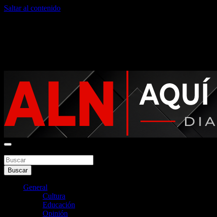
Saltar al contenido
miércoles, agosto 5, 2026
Noticias argentinas las 24hs
Buscar
Aquí La Noticia
Buscar
General
Cultura
Educación
Opinión