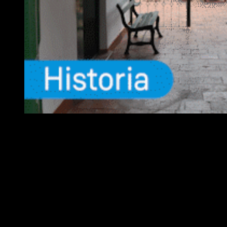
EQUIPO
Fundador :
Luís A. Molina
Dirección :
José A. Valencia
Co-Dirección :
Carla A. Valencia
Administrador :
Lautaro N. Valencia