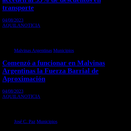
transporte
04/08/2023
AQUILANOTICIA
ANSES recuerda que las personas que perciben jubilaciones,
pensiones o sean titulares de otras prestaciones del…
Malvinas Argentinas
Municipios
Comenzó a funcionar en Malvinas
Argentinas la Fuerza Barrial de
Aproximación
04/08/2023
AQUILANOTICIA
Es una base operativa conformada por 240 efectivos, 3 móviles y 12
motos que desarrollarán labores…
José C. Paz
Municipios