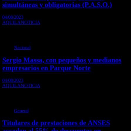
simultáneas y obligatorias (P.A.S.O.)
04/08/2023
AQUILANOTICIA
El 13 de agosto se realizan las elecciones Primarias, Abiertas,
Simultáneas y Obligatorias (PASO). Son abiertas,…
Nacional
Sergio Massa, con pequeños y medianos
empresarios en Parque Norte
04/08/2023
AQUILANOTICIA
Pequeños y medianos empresarios se reunieron anoche en Parque
Norte para escuchar al ministro de Economía,…
General
Titulares de prestaciones de ANSES
acceden al 55% de descuentos en