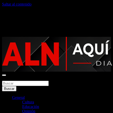
Saltar al contenido
domingo, agosto 9, 2026
Noticias argentinas las 24hs
Buscar
Aquí La Noticia
Buscar
General
Cultura
Educación
Opinión