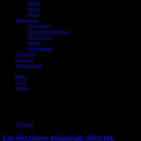
Salud
Social
Inicio
Municipios
San Miguel
Malvinas Argentinas
José C. Paz
Merlo
Hurlingham
Provincial
Nacional
Internacional
Inicio
2023
agosto
4
Día:
4 de agosto de 2023
Nacional
Las elecciones primarias, abiertas,