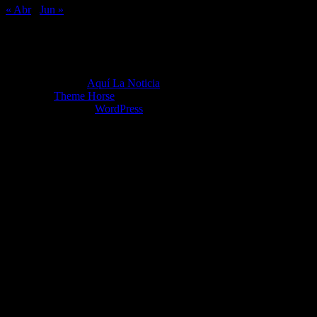
« Abr
Jun »
Copyright ©2026
Aquí La Noticia
Tema por:
Theme Horse
Funciona gracias a:
WordPress