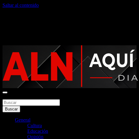
Saltar al contenido
jueves, agosto 6, 2026
Noticias argentinas las 24hs
Buscar
Aquí La Noticia
Buscar
General
Cultura
Educación
Opinión