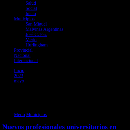
Salud
Social
Inicio
Municipios
San Miguel
Malvinas Argentinas
José C. Paz
Merlo
Hurlingham
Provincial
Nacional
Internacional
Inicio
2023
mayo
3
Día:
3 de mayo de 2023
Merlo
Municipios
Nuevos profesionales universitarios en