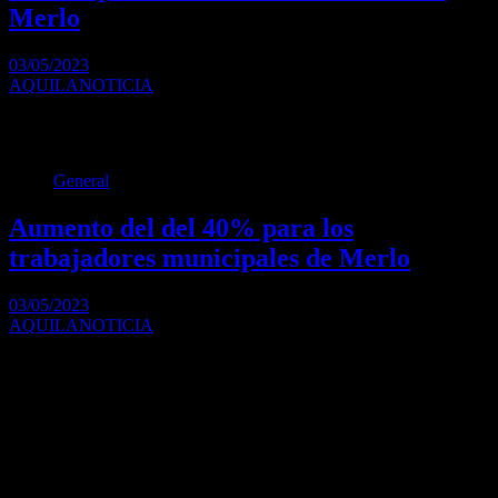
Merlo
03/05/2023
AQUILANOTICIA
Más de 100 nuevos egresados de la Universidad Nacional del Oeste
recibieron su diploma en el…
General
Aumento del del 40% para los
trabajadores municipales de Merlo
03/05/2023
AQUILANOTICIA
Lo anunció Gustavo Menéndez en un encuentro con trabajadores
que se desarrolló en LaColonial, con la…