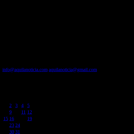
EQUIPO
Fundador :
Luís A. Molina
Dirección :
José A. Valencia
Co-Dirección :
Carla A. Valencia
Administrador :
Lautaro N. Valencia
Contacto vía mail:
info@aquilanoticia.com
aquilanoticia@gmail.com
BUSCADOR POR FECHA
mayo 2023
L
M
X
J
V
S
D
1
2
3
4
5
6
7
8
9
10
11
12
13
14
15
16
17
18
19
20
21
22
23
24
25
26
27
28
29
30
31