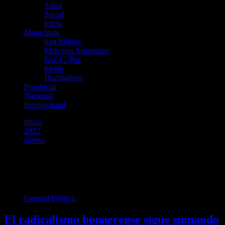
Salud
Social
Inicio
Municipios
San Miguel
Malvinas Argentinas
José C. Paz
Merlo
Hurlingham
Provincial
Nacional
Internacional
Inicio
2022
agosto
8
Día:
8 de agosto de 2022
General
Politica
El radicalismo bonaerense sigue sumando