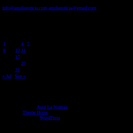
Contacto vía mail:
info@aquilanoticia.com
aquilanoticia@gmail.com
BUSCADOR POR FECHA
agosto 2022
L
M
X
J
V
S
D
1
2
3
4
5
6
7
8
9
10
11
12
13
14
15
16
17
18
19
20
21
22
23
24
25
26
27
28
29
30
31
« Jul
Sep »
Copyright ©2026
Aquí La Noticia
Tema por:
Theme Horse
Funciona gracias a:
WordPress