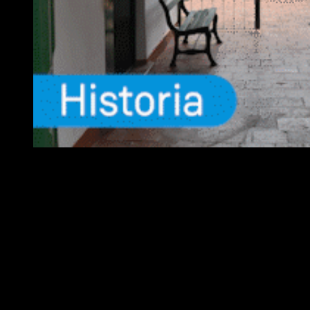
EQUIPO
Fundador :
Luís A. Molina
Dirección :
José A. Valencia
Co-Dirección :
Carla A. Valencia
Administrador :
Lautaro N. Valencia