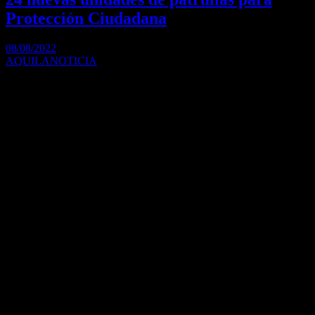
Protección Ciudadana
08/08/2022
AQUILANOTICIA
Noe Correa y Leo Nardini hicieron la presentación en el Centro
Operativo Municipal. Son diez móviles…