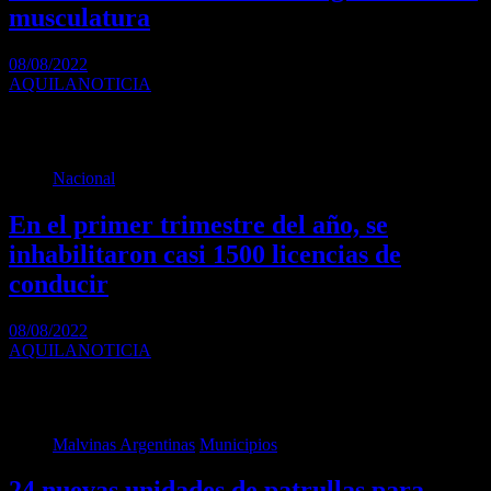
musculatura
08/08/2022
AQUILANOTICIA
La UCR llevó a cabo el sábado el Primer Foro de legisladores
radicales de la Provincia.…
Nacional
En el primer trimestre del año, se
inhabilitaron casi 1500 licencias de
conducir
08/08/2022
AQUILANOTICIA
Las cifras se desprendieron de los operativos de control realizados
durante el verano por los agentes…
Malvinas Argentinas
Municipios
24 nuevas unidades de patrullas para