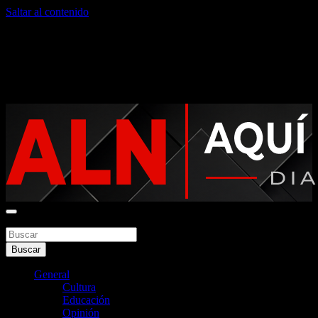
Saltar al contenido
sábado, agosto 8, 2026
Noticias argentinas las 24hs
Buscar
Aquí La Noticia
Buscar
General
Cultura
Educación
Opinión